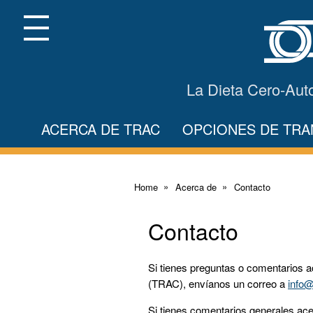
Skip
to
Main
Menu
Content
La Dieta Cero-Aut
ACERCA DE TRAC
OPCIONES DE TR
Home
Acerca de
Contacto
Contacto
Si tienes preguntas o comentarios 
(TRAC), envíanos un correo a
info@
Si tienes comentarios generales ace