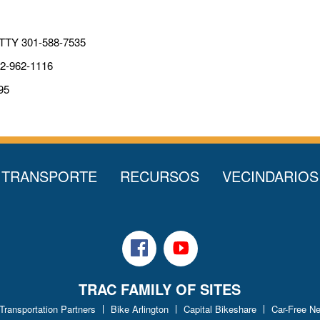
 TTY 301-588-7535
02-962-1116
95
 TRANSPORTE
RECURSOS
VECINDARIOS
Facebook
Youtube
TRAC FAMILY OF SITES
 Transportation Partners
Bike Arlington
Capital Bikeshare
Car-Free N