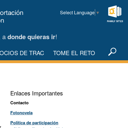
Select Language
▼
Family
Sites
, a
donde quieras ir
!
Sea
OCIOS DE TRAC
TOME EL RETO
X
Enlaces Importantes
Contacto
Fotonovela
Política de participación
r