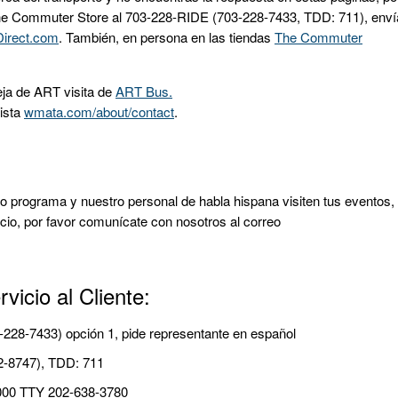
The Commuter Store al 703-228-RIDE (703-228-7433, TDD: 711), enví
irect.com
. También, en persona en las tiendas
The Commuter
eja de ART visita de
ART Bus.
ista
wmata.com/about/contact
.
ro programa y nuestro personal de habla hispana visiten tus eventos,
cio, por favor comunícate con nosotros al correo
vicio al Cliente:
28-7433) opción 1, pide representante en español
2-8747), TDD: 711
000 TTY 202-638-3780