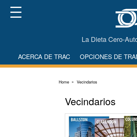
Skip
to
Main
Menu
Content
La Dieta Cero-Aut
ACERCA DE TRAC
OPCIONES DE TR
Home
Vecindarios
Vecindarios