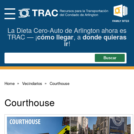
Skip
to
Main
Content
Menu
Family
La Dieta Cero-Auto de Arlington ahora es
Sites
TRAC — ¡
cómo llegar
, a
donde quieras
ir
!
Search
Buscar
Home
Vecindarios
Courthouse
Courthouse