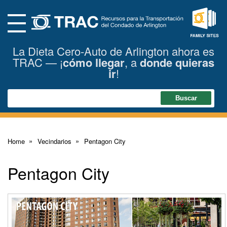
Skip
to
Main
Content
Menu
Family
La Dieta Cero-Auto de Arlington ahora es
Sites
TRAC — ¡
cómo llegar
, a
donde quieras
ir
!
Search
Buscar
Home
Vecindarios
Pentagon City
Pentagon City